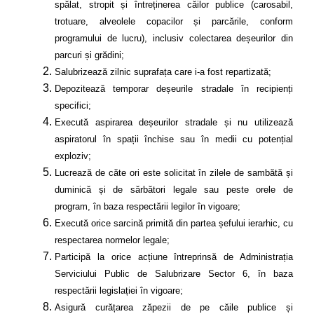
spălat, stropit și întreținerea căilor publice (carosabil,
trotuare, alveolele copacilor și parcările, conform
programului de lucru), inclusiv colectarea deșeurilor din
parcuri și grădini;
Salubrizează zilnic suprafața care i-a fost repartizată;
Depozitează temporar deșeurile stradale în recipienți
specifici;
Execută aspirarea deșeurilor stradale și nu utilizează
aspiratorul în spații închise sau în medii cu potențial
exploziv;
Lucrează de căte ori este solicitat în zilele de sambătă și
duminică și de sărbători legale sau peste orele de
program, în baza respectării legilor în vigoare;
Execută orice sarcină primită din partea șefului ierarhic, cu
respectarea normelor legale;
Participă la orice acțiune întreprinsă de
Administrația
Serviciului Public de Salubrizare Sector 6
, în baza
respectării legislației în vigoare;
Asigură curățarea zăpezii de pe căile publice și