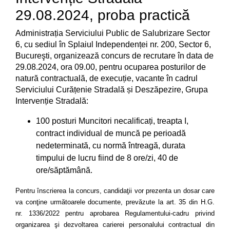
29.08.2024, proba practică
Administrația Serviciului Public de Salubrizare Sector
6, cu sediul în Splaiul Independenței nr. 200, Sector 6,
Bucureşti, organizează concurs de recrutare în data de
29.08.2024, ora 09.00, pentru ocuparea posturilor de
natură contractuală, de execuție, vacante în cadrul
Serviciului Curățenie Stradală și Deszăpezire, Grupa
Intervenție Stradală:
100 posturi Muncitori necalificați, treapta I,
contract individual de muncă pe perioadă
nedeterminată, cu normă întreagă, durata
timpului de lucru fiind de 8 ore/zi, 40 de
ore/săptămână.
Pentru înscrierea la concurs, candidaţii vor prezenta un dosar care
va conţine următoarele documente
,
prev
ă
zute la art. 35 din H.G.
nr. 1336/2022
pentru aprobarea Regulamentului-cadru privind
organizarea şi dezvoltarea carierei personalului contractual din