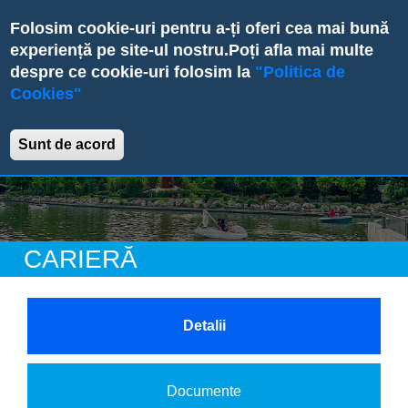
Skip
Folosim cookie-uri pentru a-ți oferi cea mai bună
to
experiență pe site-ul nostru.
Poți afla mai multe
main
despre ce cookie-uri folosim la
"Politica de
content
Cookies"
Primăria Sectorului 6
Sunt de acord
CARIERĂ
X
Detalii
Documente