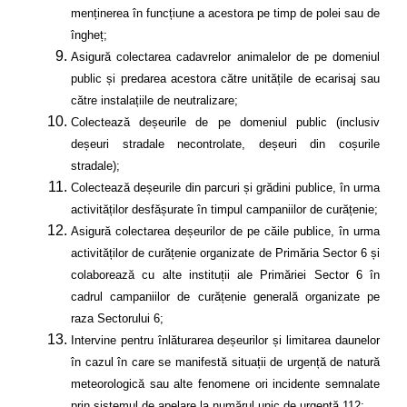
menținerea în funcțiune a acestora pe timp de polei sau de
îngheț;
Asigură colectarea cadavrelor animalelor de pe domeniul
public și predarea acestora către unitățile de ecarisaj sau
către instalațiile de neutralizare;
Colectează deșeurile de pe domeniul public (inclusiv
deșeuri stradale necontrolate, deșeuri din coșurile
stradale);
Colectează deșeurile din parcuri și grădini publice, în urma
activităților desfășurate în timpul campaniilor de curățenie;
Asigură colectarea deșeurilor de pe căile publice, în urma
activităților
de curățenie organizate de
Primăria Sector 6
și
colaborează cu alte instituții ale
Primăriei Sector 6 în
cadrul campaniilor de curățenie generală organizate pe
raza Sectorului 6;
Intervine pentru înlăturarea deșeurilor și limitarea daunelor
în cazul în care se manifestă situații de urgență de natură
meteorologică sau alte fenomene ori incidente semnalate
prin sistemul de apelare la numărul unic de urgență 112;