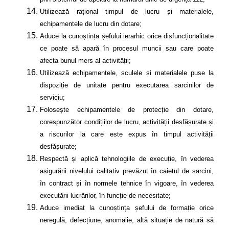
Utilizează rațional timpul de lucru și materialele,
echipamentele de lucru din dotare;
Aduce la cunoștința șefului ierarhic orice disfuncționalitate
ce poate să apară în procesul muncii sau care poate
afecta bunul mers al activității;
Utilizează echipamentele, sculele și materialele puse la
dispoziție de unitate pentru executarea sarcinilor de
serviciu;
Folosește echipamentele de protecție din dotare,
corespunzător condițiilor de lucru, activității desfășurate și
a riscurilor la care este expus în timpul activității
desfășurate;
Respectă
și aplică tehnologiile de execuție, în vederea
asigurării nivelului calitativ prevăzut în caietul de sarcini,
în contract și în normele tehnice în vigoare, în vederea
executării lucrărilor, în funcție de necesitate;
Aduce imediat la cunoștința șefului de formație orice
neregulă, defecțiune, anomalie, altă situație de natură să