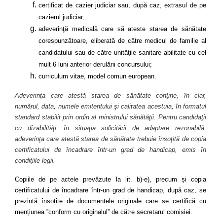
certificat de cazier judiciar sau, după caz, extrasul de pe
cazierul judiciar;
adeverinţă medicală care să ateste starea de sănătate
corespunzătoare, eliberată de către medicul de familie al
candidatului sau de către unităţile sanitare abilitate cu cel
mult 6 luni anterior derulării concursului;
curriculum vitae, model comun european.
Adeverinţa care atestă starea de sănătate conţine, în clar,
numărul, data, numele emitentului şi calitatea acestuia, în formatul
standard stabilit prin ordin al ministrului sănătăţii. Pentru candidaţii
cu dizabilităţi, în situaţia solicitării de adaptare rezonabilă,
adeverinţa care atestă starea de sănătate trebuie însoţită de copia
certificatului de încadrare într-un grad de handicap, emis în
condiţiile legii.
Copiile de pe actele prevăzute la lit. b)-e), precum și copia
certificatului de încadrare într-un grad de handicap, după caz, se
prezintă însoțite de documentele originale care se certifică cu
mențiunea ”conform cu originalul” de către secretarul comisiei.