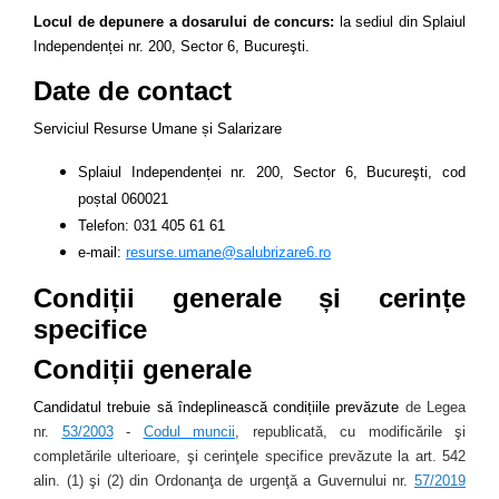
Locul de depunere a dosarului de concurs:
la
sediul din Splaiul
Independenței nr. 200, Sector 6, Bucureşti.
Date de contact
Serviciul Resurse Umane și Salarizare
Splaiul Independenței nr. 200, Sector 6, Bucureşti
, cod
poștal 060021
Telefon: 031 405 61 61
e-mail:
resurse.umane@salubrizare6.ro
Condiții generale și cerințe
specifice
Condiții generale
Candidatul trebuie să îndeplinească condițiile
prevăzute
de Legea
nr.
53/2003
-
Codul muncii
, republicată, cu modificările şi
completările ulterioare, şi cerinţele specifice prevăzute la art. 542
alin. (1) şi (2) din Ordonanţa de urgenţă a Guvernului nr.
57/2019