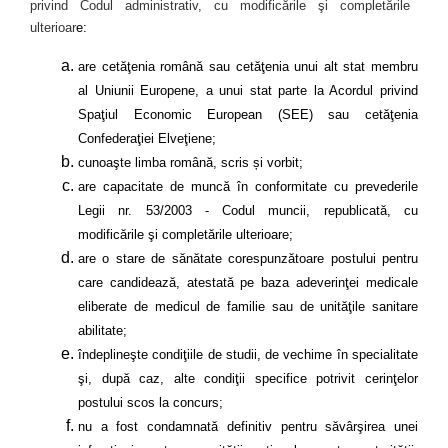
privind Codul administrativ, cu modificările şi completările
ulterioar
e:
are cetăţenia română sau cetăţenia unui alt stat membru
al Uniunii Europene, a unui stat parte la Acordul privind
Spaţiul Economic European (SEE) sau cetăţenia
Confederaţiei Elveţiene;
cunoaşte limba română, scris și vorbit;
are capacitate de muncă în conformitate cu prevederile
Legii nr. 53/2003 - Codul muncii, republicată, cu
modificările şi completările ulterioare;
are o stare de sănătate corespunzătoare postului pentru
care candidează, atestată pe baza adeverinţei medicale
eliberate de medicul de familie sau de unităţile sanitare
abilitate;
îndeplineşte condiţiile de studii, de vechime în specialitate
şi, după caz, alte condiţii specifice potrivit cerinţelor
postului scos la concurs;
nu a fost condamnată definitiv pentru săvârşirea unei