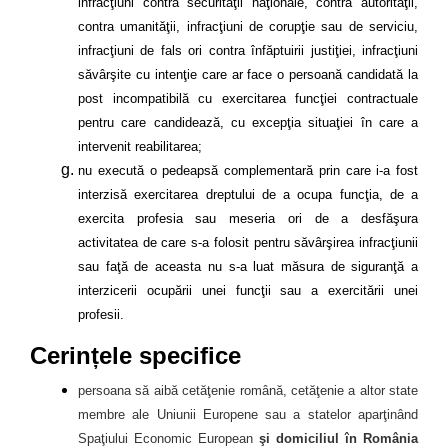
infracţiuni contra securităţii naţionale, contra autorităţii,
contra umanităţii, infracţiuni de corupţie sau de serviciu,
infracţiuni de fals ori contra înfăptuirii justiţiei, infracţiuni
săvârşite cu intenţie care ar face o persoană candidată la
post incompatibilă cu exercitarea funcţiei contractuale
pentru care candidează, cu excepţia situaţiei în care a
intervenit reabilitarea;
nu execută o pedeapsă complementară prin care i-a fost
interzisă exercitarea dreptului de a ocupa funcţia, de a
exercita profesia sau meseria ori de a desfăşura
activitatea de care s-a folosit pentru săvârşirea infracţiunii
sau faţă de aceasta nu s-a luat măsura de siguranţă a
interzicerii ocupării unei funcţii sau a exercitării unei
profesii.
Cerințele specifice
persoana să aibă cetăţenie română, cetăţenie a altor state
membre ale Uniunii Europene sau a statelor aparţinând
Spaţiului Economic European
şi domiciliul în România