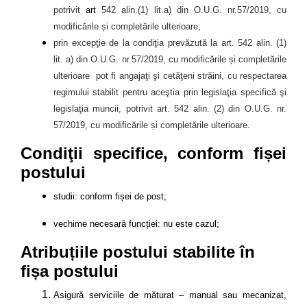
potrivit
art
542 alin.(1) lit.a) din O.U.G. nr.57/2019, cu
modificările și completările ulterioare;
prin excepţie de la condiţia prevăzută la art. 542 alin. (1)
lit. a) din
O.U.G. nr.57/2019, cu modificările și completările
ulterioare
pot fi angajaţi şi cetăţeni străini, cu respectarea
regimului stabilit pentru aceştia prin legislaţia specifică şi
legislaţia muncii
, potrivit art. 542 alin. (2) din O.U.G. nr.
57/2019, cu modificările și completările ulterioare.
Condiţii specifice, conform fișei
postului
studii: conform fișei de post;
vechime necesară funcției: nu este cazul;
Atribuțiile postului stabilite în
fișa postului
Asigură serviciile de măturat – manual sau mecanizat,