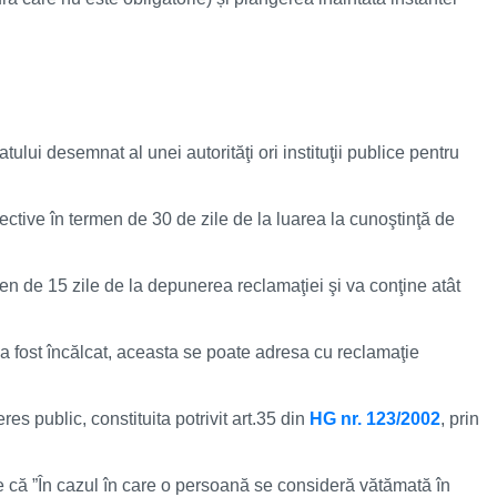
atului desemnat al unei autorităţi ori instituţii publice pentru
pective în termen de 30 de zile de la luarea la cunoştinţă de
n de 15 zile de la depunerea reclamaţiei şi va conţine atât
c a fost încălcat, aceasta se poate adresa cu reclamaţie
es public, constituita potrivit art.35 din
HG nr. 123/2002
, prin
de că ”În cazul în care o persoană se consideră vătămată în