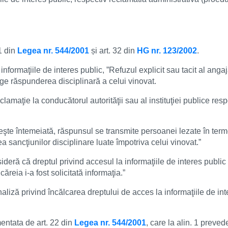
ucări edilitare
formații
1 din
Legea nr. 544/2001
și art. 32 din
HG nr. 123/2002
.
informaţiile de interes public, ”Refuzul explicit sau tacit al angaj
age răspunderea disciplinară a celui vinovat.
clamaţie la conducătorul autorităţii sau al instituţiei publice res
te întemeiată, răspunsul se transmite persoanei lezate în terme
rea sancţiunilor disciplinare luate împotriva celui vinovat.”
ideră că dreptul privind accesul la informaţiile de interes publi
căreia i-a fost solicitată informaţia.”
iză privind încălcarea dreptului de acces la informaţiile de inter
entata de art. 22 din
Legea nr. 544/2001
, care la alin. 1 preve