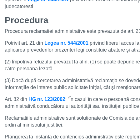
Hartă l
judecatoresti
Alte in
Procedura
Procedura reclamatiei administrative este prevazuta de art. 2
Potrivit art. 21 din
Legea nr. 544/2001
privind liberul acces la 
aplicarea prevederilor prezentei legi constituie abatere şi atr
(2) Împotriva refuzului prevăzut la alin. (1) se poate depune re
către persoana lezată.
(3) Dacă după cercetarea administrativă reclamaţia se dovedeş
informaţiile de interes public solicitate iniţial, cât şi menţiona
Art. 32 din
HG nr. 123/2002
: ”În cazul în care o persoană cons
administrativă conducătorului autorităţii sau instituţiei publice 
Reclamatiile administrative sunt solutionate de Comisia de anal
ordin al ministrului justitiei.
Plangerea la instanta de contencios administrativ este reglem