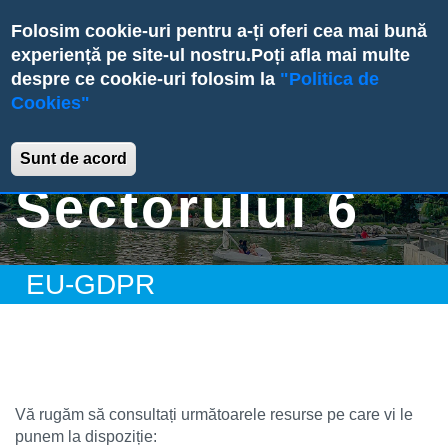
Skip
Folosim cookie-uri pentru a-ți oferi cea mai bună
to
experiență pe site-ul nostru.
Poți afla mai multe
main
despre ce cookie-uri folosim la
"Politica de
content
Cookies"
Primăria
Sunt de acord
Sectorului 6
EU-GDPR
Vă rugăm să consultați următoarele resurse pe care vi le
punem la dispoziție: