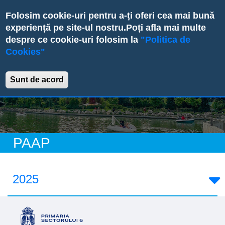
Skip
Folosim cookie-uri pentru a-ți oferi cea mai bună
to
experiență pe site-ul nostru.
Poți afla mai multe
main
despre ce cookie-uri folosim la
"Politica de
content
Cookies"
Primăria Sectorului 6
Sunt de acord
PAAP
2025