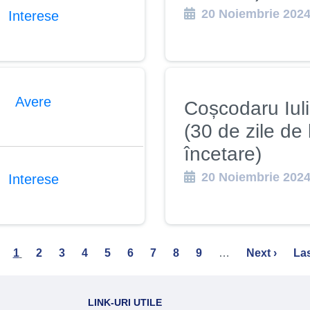
20 Noiembrie 202
Interese
Avere
Coșcodaru Iul
(30 de zile de 
încetare)
20 Noiembrie 202
Interese
Current
1
Page
2
Page
3
Page
4
Page
5
Page
6
Page
7
Page
8
Page
9
…
Next
Next ›
La
Las
page
page
pa
LINK-URI UTILE