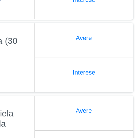
Avere
a (30
4
Interese
Avere
iela
la