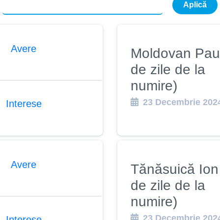
ucări edilitare
formații
Avere
Moldovan Paul
de zile de la
numire)
23 Decembrie 202
Interese
Avere
Tănăsuică Ion
de zile de la
numire)
23 Decembrie 202
Interese