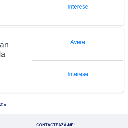
4
Interese
Avere
ian
la
4
Interese
st
t »
ge
CONTACTEAZĂ-NE!