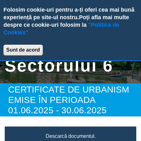
Skip
Folosim cookie-uri pentru a-ți oferi cea mai bună
to
experiență pe site-ul nostru.
Poți afla mai multe
main
despre ce cookie-uri folosim la
"Politica de
content
Cookies"
Primăria
Sunt de acord
Sectorului 6
CERTIFICATE DE URBANISM
EMISE ÎN PERIOADA
01.06.2025 - 30.06.2025
Descarcă documentul.