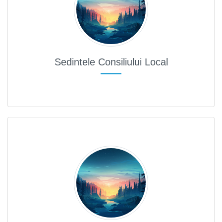
ucări edilitare
formații
Sedintele Consiliului Local