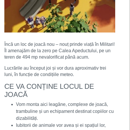
Încă un loc de joacă nou – nouț prinde viață în Militari!
Îl amenajăm de la zero pe Calea Apeductului, pe un
teren de 494 mp nevalorificat până acum.
Lucrările au început joi și vor dura aproximativ trei
luni, în funcție de condițiile meteo.
CE VA CONȚINE LOCUL DE
JOACĂ
Vom monta aici leagăne, complexe de joacă,
trambuline și un echipament destinat copiilor cu
dizabilități.
Iubitorii de animale vor avea și ei spațiul lor,