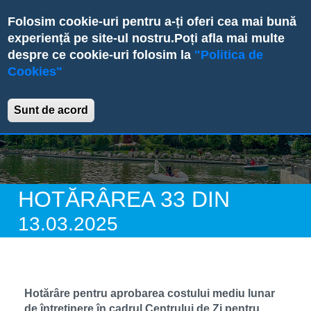
Skip
Folosim cookie-uri pentru a-ți oferi cea mai bună
to
experiență pe site-ul nostru.
Poți afla mai multe
main
despre ce cookie-uri folosim la
"Politica de
content
Cookies"
Primăria Sectorului 6
Sunt de acord
33
13.03.2025
Hotărâre pentru aprobarea costului mediu lunar
de întreținere în cadrul Centrului de Zi pentru