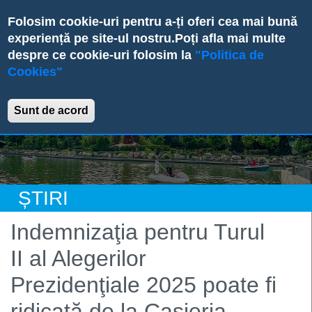
Skip
Folosim cookie-uri pentru a-ți oferi cea mai bună
to
experiență pe site-ul nostru.
Poți afla mai multe
main
despre ce cookie-uri folosim la
"Politica de
content
Cookies"
Primăria Sectorului 6
Sunt de acord
ȘTIRI
Indemnizaţia pentru Turul
II al Alegerilor
Prezidenţiale 2025 poate fi
ridicată de la Casieria