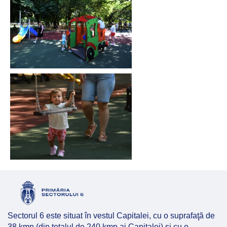
Sectorul 6 este situat în vestul Capitalei, cu o suprafaţă de
38 kmp (din totalul de 240 kmp ai Capitalei) şi cu o