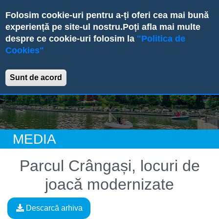
Skip
Folosim cookie-uri pentru a-ți oferi cea mai bună
to
experiență pe site-ul nostru.
Poți afla mai multe
main
despre ce cookie-uri folosim la
"Politica de
content
Cookies"
Primăria Sectorului 6
Sunt de acord
MEDIA
Parcul Crângași, locuri de
joacă modernizate
Descarcă arhiva