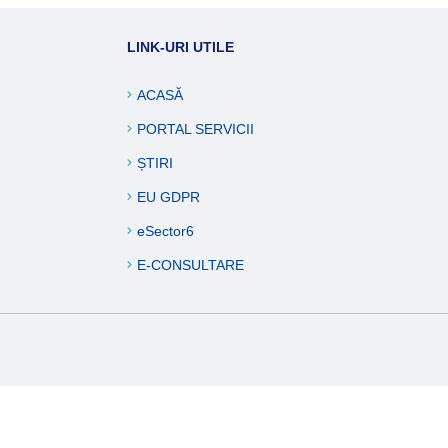
ucări edilitare
LINK-URI UTILE
formații
ACASĂ
PORTAL SERVICII
ȘTIRI
EU GDPR
eSector6
E-CONSULTARE