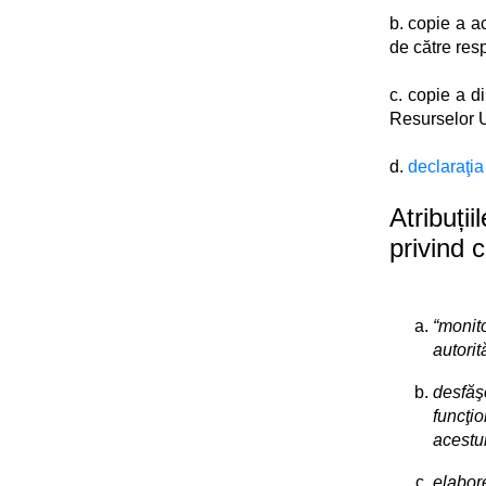
b. copie a ac
de către res
c. copie a d
Resurselor 
d.
declaraţia
Atribuți
privind c
“monit
autorit
desfăş
funcţi
acestu
elabore