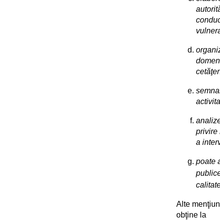
autorit
conduc
vulnera
organi
domeniu
cetăţen
semnal
activit
analize
privire
a inter
poate a
publice
calitat
Alte menţiuni
obţine la