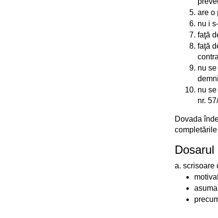
preve
are o
nu i s
faţă d
faţă d
contra
nu se 
demnit
nu se 
nr. 5
Dovada îndep
completările 
Dosarul 
a. scrisoare 
motivaţ
asumare
precum 