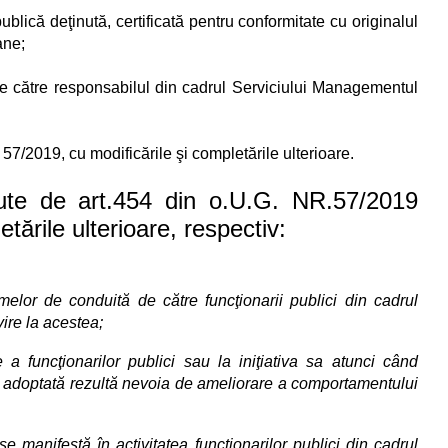
ublică deţinută, certificată pentru conformitate cu originalul
ane;
l de către responsabilul din cadrul Serviciului Managementul
nr. 57/2019, cu modificările şi completările ulterioare.
văzute de art.454 din o.U.G. NR.57/2019
tările ulterioare, respectiv:
melor de conduită de către funcţionarii publici din cadrul
ivire la acestea;
e a funcţionarilor publici sau la iniţiativa sa atunci când
ta adoptată rezultă nevoia de ameliorare a comportamentului
se manifestă în activitatea funcţionarilor publici din cadrul