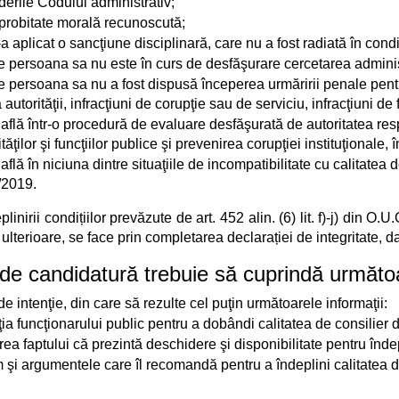
derile Codului administrativ;
 probitate morală recunoscută;
-a aplicat o sancţiune disciplinară, care nu a fost radiată în condiţi
e persoana sa nu este în curs de desfăşurare cercetarea administra
e persoana sa nu a fost dispusă începerea urmăririi penale pentru
 autorităţii, infracţiuni de corupţie sau de serviciu, infracţiuni de fa
află într-o procedură de evaluare desfăşurată de autoritatea resp
ăţilor şi funcţiilor publice şi prevenirea corupţiei instituţionale, în
află în niciuna dintre situaţiile de incompatibilitate cu calitatea 
7/2019
.
linirii condițiilor prevăzute de
art. 452 alin. (6) lit. f)-j) din O.U
ulterioare
, se face prin completarea declarației de integritate, 
de candidatură trebuie să cuprindă următ
de intenţie, din care să rezulte cel puţin următoarele informaţii:
ia funcţionarului public pentru a dobândi calitatea de consilier 
a faptului că prezintă deschidere şi disponibilitate pentru îndepli
şi argumentele care îl recomandă pentru a îndeplini calitatea d