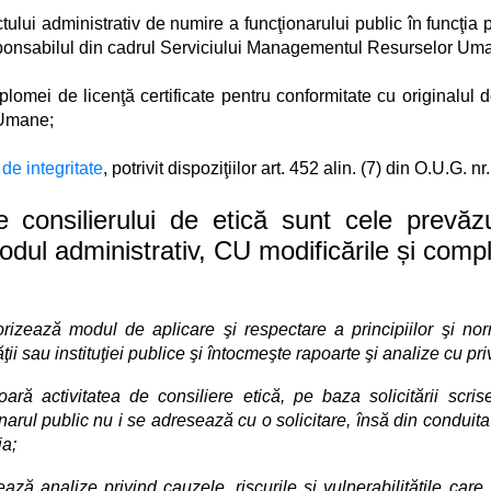
tului administrativ de numire a funcţionarului public în funcţia p
ponsabilul din cadrul Serviciului Managementul Resurselor Um
iplomei de licenţă certificate pentru conformitate cu originalu
Umane;
 de integritate
, potrivit dispoziţiilor art. 452 alin. (7) din O.U.G. 
ile consilierului de etică sunt cele pre
odul administrativ, CU modificările și comple
orizează modul de aplicare şi respectare a principiilor şi nor
ăţii sau instituţiei publice şi întocmeşte rapoarte şi analize cu pr
oară activitatea de consiliere etică, pe baza solicitării scris
onarul public nu i se adresează cu o solicitare, însă din condui
ia;
ază analize privind cauzele, riscurile şi vulnerabilităţile care 