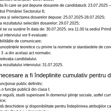
ucări edilitare
da în care se pot depune dosarele de candidatură: 23.07.2025
rul Primăriei Sectorului 6;
formații
carea și selectarea dosarelor depuse: 25.07.2025-28.07.2025;
a rezultatului selectării dosarelor: 29.07.2025;
ul se va susține în data de: 30.07.2025, ora 11.00 la sediul Primă
ul interviului vor fi evaluate:
bilitățile de comunicare;
unoștințele teoretice cu privire la normele și standardele de condu
 3 -a din același act normativ;
otivația candidatului.
a rezultatului interviului: 31.07.2025.
necesare a fi îndeplinite cumulativ pentru do
uncţionar public definitiv;
o funcţie publică din clasa I;
e regulă, studii superioare în domeniul ştiinţe sociale, astfel cum
ice;
tă deschidere şi disponibilitate pentru îndeplinirea atribuţiilor ca