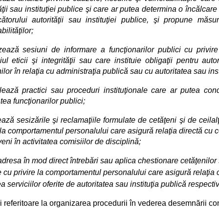
ăţii sau instituţiei publice şi care ar putea determina o încălcar
ătorului autorităţii sau instituţiei publice, şi propune măsu
bilităţilor;
zează sesiuni de informare a funcţionarilor publici cu privir
l eticii şi integrităţii sau care instituie obligaţii pentru autor
ilor în relaţia cu administraţia publică sau cu autoritatea sau ins
ează practici sau proceduri instituţionale care ar putea cond
atea funcţionarilor publici;
ază sesizările şi reclamaţiile formulate de cetăţeni şi de ceilalţi b
 la comportamentul personalului care asigură relaţia directă cu 
veni în activitatea comisiilor de disciplină;
dresa în mod direct întrebări sau aplica chestionare cetăţenilor şi be
 cu privire la comportamentul personalului care asigură relaţia c
ea serviciilor oferite de autoritatea sau instituţia publică respectiv
 referitoare la organizarea procedurii în vederea desemnării cons