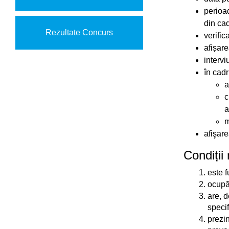
Hartă l
perioa
din cad
Alte in
Rezultate Concurs
verifi
afișare
intervi
în cadr
a
c
a
m
afişare
Condiții 
este f
ocupă 
are, d
specif
prezin