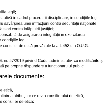
ile legii;
tivă în cadrul procedurii disciplinare, în condiţiile legii;
 săvârşirea unei infracţiuni contra securităţii naţionale,
ls ori contra înfăptuirii justiţiei;
onsabilă de asigurarea integrităţii în exercitarea
 condiţiile legii;
de consilier de etică prevăzute la art. 453
din O.U.G.
.G. nr.
57/2019
privind Codul administrativ, cu modificările şi
dată pe proprie răspundere a funcționarului public.
oarele documente:
de etică,
nirea atribuţiilor ce revin consilierului de etică,
e consilier de etică;