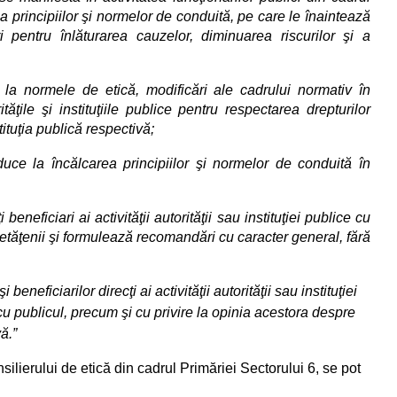
e a principiilor şi normelor de conduită, pe care le înaintează
ri pentru înlăturarea cauzelor, diminuarea riscurilor şi a
e la normele de etică, modificări ale cadrului normativ în
ităţile şi instituţiile publice pentru respectarea drepturilor
tituţia publică respectivă;
uce la încălcarea principiilor şi normelor de conduită în
eneficiari ai activităţii autorităţii sau instituţiei publice cu
cetăţenii şi formulează recomandări cu caracter general, fără
neficiarilor direcţi ai activităţii autorităţii sau instituţiei
u publicul, precum şi cu privire la opinia acestora despre
ă.”
ilierului de etică din cadrul Primăriei Sectorului 6, se pot