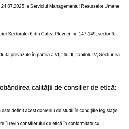
 – 24.07.2025 la Serviciul Managementul Resurselor Umane
riei Sectorului 6 din Calea Plevnei, nr. 147-149, sector 6;
ită prevăzute în partea a VI, titlul II, capitolul V, Secțiunea
bândirea calității de consilier de etică:
 este definit acest domeniu de studii în condiţiile legislaţiei
re îi revin consilierului de etică în conformitate cu