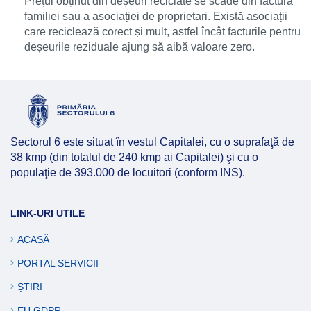
Prețul obținut din deșeuri reciclate se scade din factura
familiei sau a asociației de proprietari. Există asociații
care reciclează corect și mult, astfel încât facturile pentru
deșeurile reziduale ajung să aibă valoare zero.
Sectorul 6 este situat în vestul Capitalei, cu o suprafaţă de
38 kmp (din totalul de 240 kmp ai Capitalei) şi cu o
populaţie de 393.000 de locuitori (conform INS).
LINK-URI UTILE
ACASĂ
PORTAL SERVICII
ȘTIRI
EU GDPR