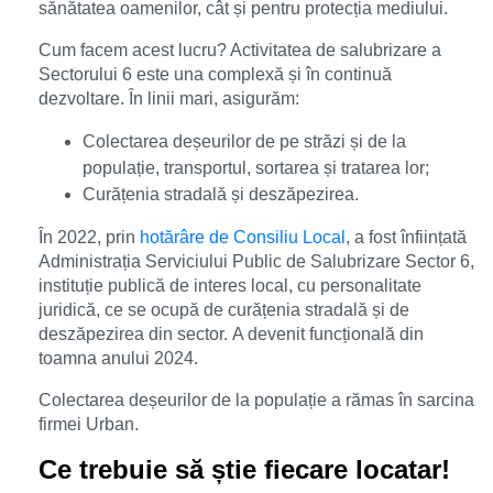
sănătatea oamenilor, cât și pentru protecția mediului.
Cum facem acest lucru? Activitatea de salubrizare a
Sectorului 6 este una complexă și în continuă
dezvoltare. În linii mari, asigurăm:
Colectarea deșeurilor de pe străzi și de la
populație, transportul, sortarea și tratarea lor;
Curățenia stradală și deszăpezirea.
În 2022, prin
hotărâre de Consiliu Local
, a fost înființată
Administrația Serviciului Public de Salubrizare Sector 6,
instituție publică de interes local, cu personalitate
juridică,
ce se
ocupă de curățenia stradală și de
deszăpezirea din sector.
A devenit funcțională di
n
toamna anului 2024.
Colectarea deșeurilor de la populație a rămas în sarcina
firmei Urban.
Ce trebuie să știe fiecare locatar!