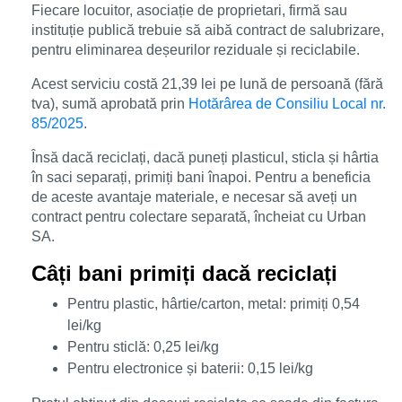
Fiecare locuitor, asociație de proprietari, firmă sau
instituție publică trebuie să aibă contract de salubrizare,
pentru eliminarea deșeurilor reziduale și reciclabile.
Acest serviciu costă 21,39 lei pe lună de persoană (fără
tva), sumă aprobată prin
Hotărârea de Consiliu Local nr.
85/2025
.
Însă dacă reciclați, dacă puneți plasticul, sticla și hârtia
în saci separați, primiți bani înapoi. Pentru a beneficia
de aceste avantaje materiale, e necesar să aveți un
contract pentru colectare separată, încheiat cu Urban
SA.
Câți bani primiți dacă reciclați
Pentru plastic, hârtie/carton, metal: primiți 0,54
lei/kg
Pentru sticlă: 0,25 lei/kg
Pentru electronice și baterii: 0,15 lei/kg