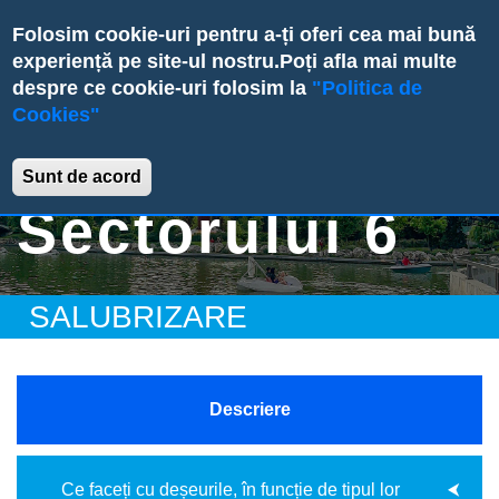
Skip
Folosim cookie-uri pentru a-ți oferi cea mai bună
to
experiență pe site-ul nostru.
Poți afla mai multe
main
despre ce cookie-uri folosim la
"Politica de
content
Cookies"
Primăria
Sunt de acord
Sectorului 6
SALUBRIZARE
X
Descriere
Ce faceți cu deșeurile, în funcție de tipul lor